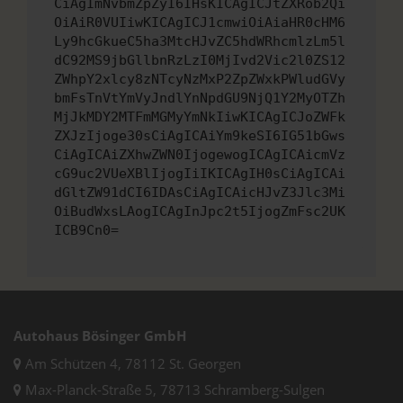
CiAgImNvbmZpZyI6IHsKICAgICJtZXRob2Qi
OiAiR0VUIiwKICAgICJ1cmwiOiAiaHR0cHM6
Ly9hcGkueC5ha3MtcHJvZC5hdWRhcmlzLm5l
dC92MS9jbGllbnRzLzI0MjIvd2Vic2l0ZS12
ZWhpY2xlcy8zNTcyNzMxP2ZpZWxkPWludGVy
bmFsTnVtYmVyJndlYnNpdGU9NjQ1Y2MyOTZh
MjJkMDY2MTFmMGMyYmNkIiwKICAgICJoZWFk
ZXJzIjoge30sCiAgICAiYm9keSI6IG51bGws
CiAgICAiZXhwZWN0IjogewogICAgICAicmVz
cG9uc2VUeXBlIjogIiIKICAgIH0sCiAgICAi
dGltZW91dCI6IDAsCiAgICAicHJvZ3Jlc3Mi
OiBudWxsLAogICAgInJpc2t5IjogZmFsc2UK
ICB9Cn0=
Autohaus Bösinger GmbH
Am Schützen 4, 78112 St. Georgen
Max-Planck-Straße 5, 78713 Schramberg-Sulgen