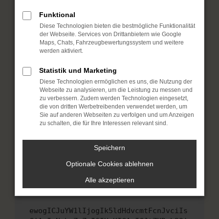
Fenster?
Funktional
Starte dein Gerät neu.
Diese Technologien bieten die bestmögliche Funktionalität
Das kann manchmal helfen, vorübergehende
der Webseite. Services von Drittanbietern wie Google
Probleme zu beheben.
Maps, Chats, Fahrzeugbewertungssystem und weitere
werden aktiviert.
Stelle sicher, dass dein Browser und dein
Betriebssystem auf dem neuesten Stand
Statistik und Marketing
sind.
Diese Technologien ermöglichen es uns, die Nutzung der
Veraltete Software birgt nicht nur ein
Webseite zu analysieren, um die Leistung zu messen und
Sicherheitsrisiko, sondern kann auch dazu
zu verbessern. Zudem werden Technologien eingesetzt,
die von dritten Werbetreibenden verwendet werden, um
führen, dass bestimmte Funktionen nicht mehr
Sie auf anderen Webseiten zu verfolgen und um Anzeigen
unterstützt werden.
zu schalten, die für Ihre Interessen relevant sind.
Wende dich an den Webseitenbetreiber.
Wenn du alle oben genannten Schritte versucht
Speichern
hast, kontaktiere uns bitte. Wir werden
Optionale Cookies ablehnen
versuchen, das Problem zu beheben. Du kannst
uns diesen Text schicken, um uns bei der
Alle akzeptieren
Fehlersuche zu unterstützen:
ewogICJuYW1lIjogIk5ldHdvcmtFcnJvciIs