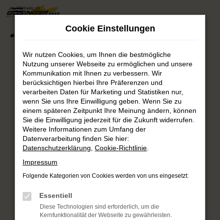
Zum
Hauptinhalt
Cookie Einstellungen
springen
Startseite
Fahrzeugsuche
Fahrzeug-Showroom
Wir nutzen Cookies, um Ihnen die bestmögliche
Nutzung unserer Webseite zu ermöglichen und unsere
Fehler: Network Error
Kommunikation mit Ihnen zu verbessern. Wir
berücksichtigen hierbei Ihre Präferenzen und
verarbeiten Daten für Marketing und Statistiken nur,
Beim Laden ist ein Fehler aufgetreten.
wenn Sie uns Ihre Einwilligung geben. Wenn Sie zu
Hier sind ein paar Tipps, die dir helfen können:
einem späteren Zeitpunkt Ihre Meinung ändern, können
Sie die Einwilligung jederzeit für die Zukunft widerrufen.
Überprüfe deine Firewall und deine
Weitere Informationen zum Umfang der
Internetverbindung.
Datenverarbeitung finden Sie hier:
Laden andere Webseiten, zum Beispiel deine
Datenschutzerklärung
,
Cookie-Richtlinie
.
Suchmaschine?
Impressum
Prüfe deine Browsererweiterungen.
Folgende Kategorien von Cookies werden von uns eingesetzt:
Manche Erweiterungen, wie Werbeblocker,
können das Laden bestimmter Seiten
Essentiell
verhindern. Funktioniert die Seite in einem
Diese Technologien sind erforderlich, um die
anderen Browser oder in einem privaten
Kernfunktionalität der Webseite zu gewährleisten.