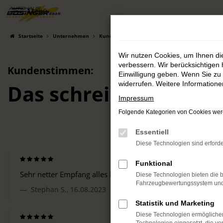
Menü
Zum
Hauptinhalt
springen
Startseite
Unternehmen
Kundenstimmen
Wir nutzen Cookies, um Ihnen d
verbessern. Wir berücksichtigen 
Kundenstimmen:
Einwilligung geben. Wenn Sie zu 
widerrufen. Weitere Information
Das schreiben Kunde
Impressum
Folgende Kategorien von Cookies werd
Essentiell
Diese Technologien sind erforde
Funktional
Sehr netter Empfang alles bestens
Diese Technologien bieten die b
Fahrzeugbewertungssystem und w
Stephan S., 16.08.2023
Statistik und Marketing
Diese Technologien ermöglichen