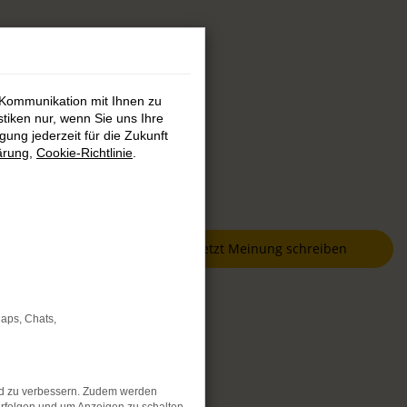
 Kommunikation mit Ihnen zu
stiken nur, wenn Sie uns Ihre
ung jederzeit für die Zukunft
ärung
,
Cookie-Richtlinie
.
Jetzt Meinung schreiben
Maps, Chats,
nd zu verbessern. Zudem werden