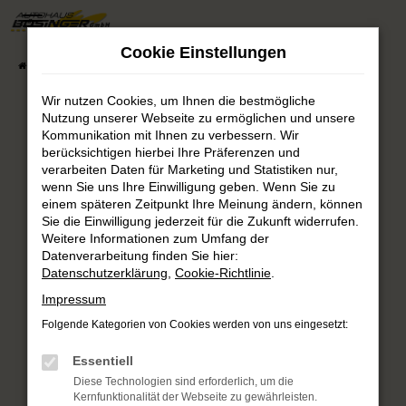
Zum
Hauptinhalt
Cookie Einstellungen
springen
Startseite
Fahrzeugsuche
Fahrzeug-Showroom
Wir nutzen Cookies, um Ihnen die bestmögliche
Nutzung unserer Webseite zu ermöglichen und unsere
Fehler: Network Error
Kommunikation mit Ihnen zu verbessern. Wir
berücksichtigen hierbei Ihre Präferenzen und
verarbeiten Daten für Marketing und Statistiken nur,
Beim Laden ist ein Fehler aufgetreten.
wenn Sie uns Ihre Einwilligung geben. Wenn Sie zu
Hier sind ein paar Tipps, die dir helfen können:
einem späteren Zeitpunkt Ihre Meinung ändern, können
Sie die Einwilligung jederzeit für die Zukunft widerrufen.
Überprüfe deine Firewall und deine
Weitere Informationen zum Umfang der
Internetverbindung.
Datenverarbeitung finden Sie hier:
Laden andere Webseiten, zum Beispiel deine
Datenschutzerklärung
,
Cookie-Richtlinie
.
Suchmaschine?
Impressum
Prüfe deine Browsererweiterungen.
Folgende Kategorien von Cookies werden von uns eingesetzt:
Manche Erweiterungen, wie Werbeblocker,
können das Laden bestimmter Seiten
Essentiell
verhindern. Funktioniert die Seite in einem
Diese Technologien sind erforderlich, um die
anderen Browser oder in einem privaten
Kernfunktionalität der Webseite zu gewährleisten.