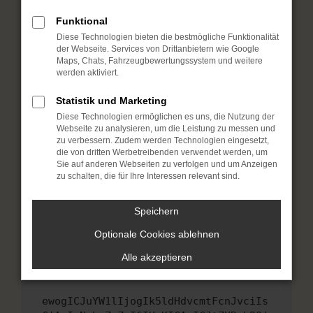
Fenster?
Funktional
Starte dein Gerät neu.
Diese Technologien bieten die bestmögliche Funktionalität
Das kann manchmal helfen, vorübergehende
der Webseite. Services von Drittanbietern wie Google
Probleme zu beheben.
Maps, Chats, Fahrzeugbewertungssystem und weitere
werden aktiviert.
Stelle sicher, dass dein Browser und dein
Betriebssystem auf dem neuesten Stand
Statistik und Marketing
sind.
Diese Technologien ermöglichen es uns, die Nutzung der
Veraltete Software birgt nicht nur ein
Webseite zu analysieren, um die Leistung zu messen und
Sicherheitsrisiko, sondern kann auch dazu
zu verbessern. Zudem werden Technologien eingesetzt,
die von dritten Werbetreibenden verwendet werden, um
führen, dass bestimmte Funktionen nicht mehr
Sie auf anderen Webseiten zu verfolgen und um Anzeigen
unterstützt werden.
zu schalten, die für Ihre Interessen relevant sind.
Wende dich an den Webseitenbetreiber.
Wenn du alle oben genannten Schritte versucht
Speichern
hast, kontaktiere uns bitte. Wir werden
Optionale Cookies ablehnen
versuchen, das Problem zu beheben. Du kannst
uns diesen Text schicken, um uns bei der
Alle akzeptieren
Fehlersuche zu unterstützen:
ewogICJuYW1lIjogIk5ldHdvcmtFcnJvciIs