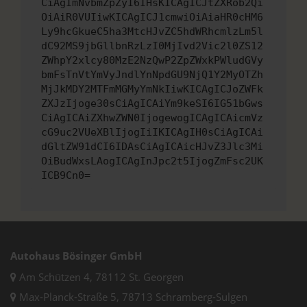
CiAgImNvbmZpZyI6IHsKICAgICJtZXRob2Qi
OiAiR0VUIiwKICAgICJ1cmwiOiAiaHR0cHM6
Ly9hcGkueC5ha3MtcHJvZC5hdWRhcmlzLm5l
dC92MS9jbGllbnRzLzI0MjIvd2Vic2l0ZS12
ZWhpY2xlcy80MzE2NzQwP2ZpZWxkPWludGVy
bmFsTnVtYmVyJndlYnNpdGU9NjQ1Y2MyOTZh
MjJkMDY2MTFmMGMyYmNkIiwKICAgICJoZWFk
ZXJzIjoge30sCiAgICAiYm9keSI6IG51bGws
CiAgICAiZXhwZWN0IjogewogICAgICAicmVz
cG9uc2VUeXBlIjogIiIKICAgIH0sCiAgICAi
dGltZW91dCI6IDAsCiAgICAicHJvZ3Jlc3Mi
OiBudWxsLAogICAgInJpc2t5IjogZmFsc2UK
ICB9Cn0=
Autohaus Bösinger GmbH
Am Schützen 4, 78112 St. Georgen
Max-Planck-Straße 5, 78713 Schramberg-Sulgen