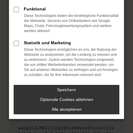
Fenster?
Funktional
Starte dein Gerät neu.
Diese Technologien bieten die bestmögliche Funktionalität
Das kann manchmal helfen, vorübergehende
der Webseite. Services von Drittanbietern wie Google
Probleme zu beheben.
Maps, Chats, Fahrzeugbewertungssystem und weitere
werden aktiviert.
Stelle sicher, dass dein Browser und dein
Betriebssystem auf dem neuesten Stand
Statistik und Marketing
sind.
Diese Technologien ermöglichen es uns, die Nutzung der
Veraltete Software birgt nicht nur ein
Webseite zu analysieren, um die Leistung zu messen und
Sicherheitsrisiko, sondern kann auch dazu
zu verbessern. Zudem werden Technologien eingesetzt,
die von dritten Werbetreibenden verwendet werden, um
führen, dass bestimmte Funktionen nicht mehr
Sie auf anderen Webseiten zu verfolgen und um Anzeigen
unterstützt werden.
zu schalten, die für Ihre Interessen relevant sind.
Wende dich an den Webseitenbetreiber.
Wenn du alle oben genannten Schritte versucht
Speichern
hast, kontaktiere uns bitte. Wir werden
Optionale Cookies ablehnen
versuchen, das Problem zu beheben. Du kannst
uns diesen Text schicken, um uns bei der
Alle akzeptieren
Fehlersuche zu unterstützen:
ewogICJuYW1lIjogIk5ldHdvcmtFcnJvciIs