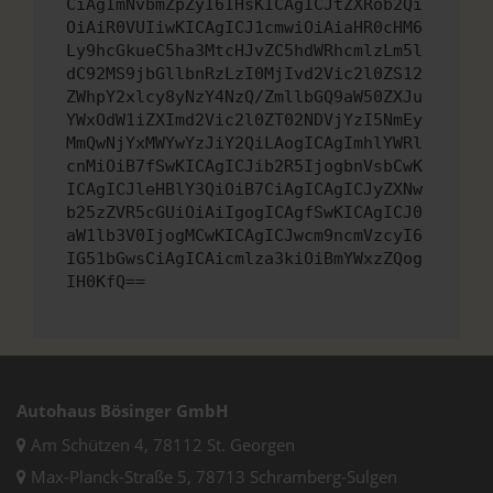
CiAgImNvbmZpZyI6IHsKICAgICJtZXRob2Qi
OiAiR0VUIiwKICAgICJ1cmwiOiAiaHR0cHM6
Ly9hcGkueC5ha3MtcHJvZC5hdWRhcmlzLm5l
dC92MS9jbGllbnRzLzI0MjIvd2Vic2l0ZS12
ZWhpY2xlcy8yNzY4NzQ/ZmllbGQ9aW50ZXJu
YWxOdW1iZXImd2Vic2l0ZT02NDVjYzI5NmEy
MmQwNjYxMWYwYzJiY2QiLAogICAgImhlYWRl
cnMiOiB7fSwKICAgICJib2R5IjogbnVsbCwK
ICAgICJleHBlY3QiOiB7CiAgICAgICJyZXNw
b25zZVR5cGUiOiAiIgogICAgfSwKICAgICJ0
aW1lb3V0IjogMCwKICAgICJwcm9ncmVzcyI6
IG51bGwsCiAgICAicmlza3kiOiBmYWxzZQog
IH0KfQ==
Autohaus Bösinger GmbH
Am Schützen 4, 78112 St. Georgen
Max-Planck-Straße 5, 78713 Schramberg-Sulgen