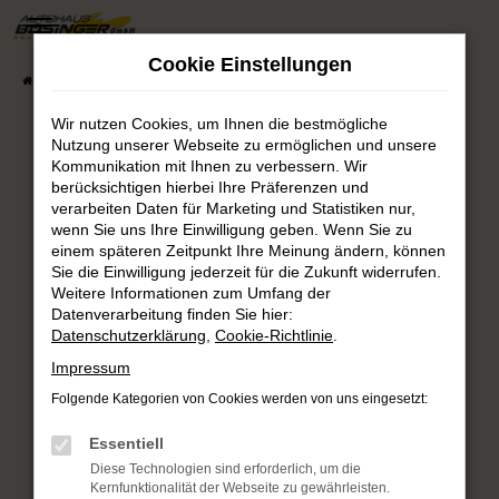
Zum
Hauptinhalt
Cookie Einstellungen
springen
Startseite
Fahrzeugsuche
Fahrzeug-Showroom
Wir nutzen Cookies, um Ihnen die bestmögliche
Nutzung unserer Webseite zu ermöglichen und unsere
Fehler: Network Error
Kommunikation mit Ihnen zu verbessern. Wir
berücksichtigen hierbei Ihre Präferenzen und
verarbeiten Daten für Marketing und Statistiken nur,
Beim Laden ist ein Fehler aufgetreten.
wenn Sie uns Ihre Einwilligung geben. Wenn Sie zu
Hier sind ein paar Tipps, die dir helfen können:
einem späteren Zeitpunkt Ihre Meinung ändern, können
Sie die Einwilligung jederzeit für die Zukunft widerrufen.
Überprüfe deine Firewall und deine
Weitere Informationen zum Umfang der
Internetverbindung.
Datenverarbeitung finden Sie hier:
Laden andere Webseiten, zum Beispiel deine
Datenschutzerklärung
,
Cookie-Richtlinie
.
Suchmaschine?
Impressum
Prüfe deine Browsererweiterungen.
Folgende Kategorien von Cookies werden von uns eingesetzt:
Manche Erweiterungen, wie Werbeblocker,
können das Laden bestimmter Seiten
Essentiell
verhindern. Funktioniert die Seite in einem
Diese Technologien sind erforderlich, um die
anderen Browser oder in einem privaten
Kernfunktionalität der Webseite zu gewährleisten.