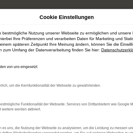
Cookie Einstellungen
ie bestmögliche Nutzung unserer Webseite zu ermöglichen und unsere
or
hierbei Ihre Präferenzen und verarbeiten Daten für Marketing und Stati
einem späteren Zeitpunkt Ihre Meinung ändern, können Sie die Einwillig
en zum Umfang der Datenverarbeitung finden Sie hier:
Datenschutzerkl
en von uns eingesetzt:
indung.
rlich, um die Kernfunktionalität der Webseite zu gewährleisten.
hine?
estmögliche Funktionalität der Webseite. Services von Drittanbietern wie Google 
aden bestimmter Seiten verhindern. Funktioniert die Seite in e
eitere werden aktiviert.
 zu beheben.
 es uns, die Nutzung der Webseite zu analysieren, um die Leistung zu messen u
bssystem auf dem neuesten Stand sind.