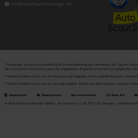
info@autohaus-boesinger.de
Ehemaliger Neupreis (Unverbindliche Preisempfehlung des Herstellers am Tag der Erstzu
1
Der errechnete Preisvorteil sowie die angegebene Ersparnis errechnet sich gegenüber de
2
Hierbei handelt es sich um ein Finanzierungs-Angebot. Preise sind Bruttopreise. Irrtüme
3
Hierbei handelt es sich um ein Leasing-Angebot. Preise sind Bruttopreise. Irrtümer vorb
Impressum
Datenschutz
Barrierefreiheit
EU Data Act
© 2026 Autohaus Bösinger GmbH | Am Schützen 4 | DE-78112 St. Georgen | info@autoha