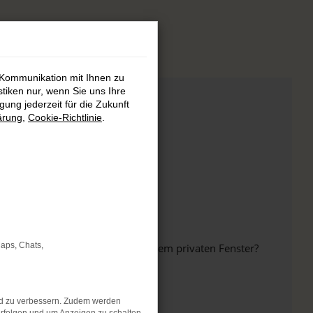
 Kommunikation mit Ihnen zu
stiken nur, wenn Sie uns Ihre
ung jederzeit für die Zukunft
ärung
,
Cookie-Richtlinie
.
Maps, Chats,
inem anderen Browser oder in einem privaten Fenster?
nd zu verbessern. Zudem werden