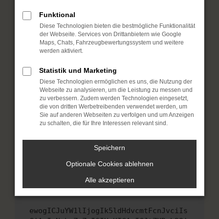
Fenster?
Funktional
Starte dein Gerät neu.
Diese Technologien bieten die bestmögliche Funktionalität
Das kann manchmal helfen, vorübergehende
der Webseite. Services von Drittanbietern wie Google
Probleme zu beheben.
Maps, Chats, Fahrzeugbewertungssystem und weitere
werden aktiviert.
Stelle sicher, dass dein Browser und dein
Betriebssystem auf dem neuesten Stand
Statistik und Marketing
sind.
Diese Technologien ermöglichen es uns, die Nutzung der
Veraltete Software birgt nicht nur ein
Webseite zu analysieren, um die Leistung zu messen und
Sicherheitsrisiko, sondern kann auch dazu
zu verbessern. Zudem werden Technologien eingesetzt,
die von dritten Werbetreibenden verwendet werden, um
führen, dass bestimmte Funktionen nicht mehr
Sie auf anderen Webseiten zu verfolgen und um Anzeigen
unterstützt werden.
zu schalten, die für Ihre Interessen relevant sind.
Wende dich an den Webseitenbetreiber.
Wenn du alle oben genannten Schritte versucht
Speichern
hast, kontaktiere uns bitte. Wir werden
Optionale Cookies ablehnen
versuchen, das Problem zu beheben. Du kannst
uns diesen Text schicken, um uns bei der
Alle akzeptieren
Fehlersuche zu unterstützen:
ewogICJuYW1lIjogIk5ldHdvcmtFcnJvciIs