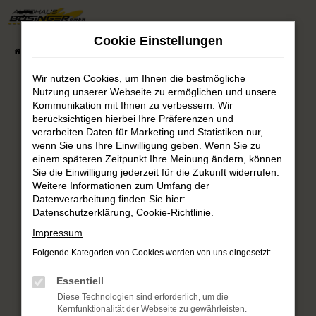
Zum
Hauptinhalt
Cookie Einstellungen
springen
Startseite
Fahrzeugsuche
Fahrzeug-Showroom
Wir nutzen Cookies, um Ihnen die bestmögliche
Nutzung unserer Webseite zu ermöglichen und unsere
Fehler: Network Error
Kommunikation mit Ihnen zu verbessern. Wir
berücksichtigen hierbei Ihre Präferenzen und
verarbeiten Daten für Marketing und Statistiken nur,
Beim Laden ist ein Fehler aufgetreten.
wenn Sie uns Ihre Einwilligung geben. Wenn Sie zu
Hier sind ein paar Tipps, die dir helfen können:
einem späteren Zeitpunkt Ihre Meinung ändern, können
Sie die Einwilligung jederzeit für die Zukunft widerrufen.
Überprüfe deine Firewall und deine
Weitere Informationen zum Umfang der
Internetverbindung.
Datenverarbeitung finden Sie hier:
Laden andere Webseiten, zum Beispiel deine
Datenschutzerklärung
,
Cookie-Richtlinie
.
Suchmaschine?
Impressum
Prüfe deine Browsererweiterungen.
Folgende Kategorien von Cookies werden von uns eingesetzt:
Manche Erweiterungen, wie Werbeblocker,
können das Laden bestimmter Seiten
Essentiell
verhindern. Funktioniert die Seite in einem
Diese Technologien sind erforderlich, um die
anderen Browser oder in einem privaten
Kernfunktionalität der Webseite zu gewährleisten.