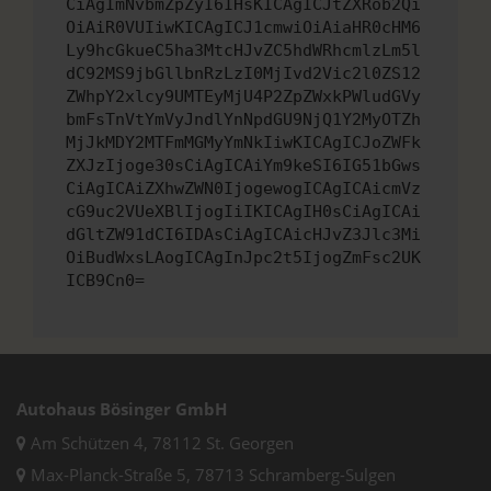
CiAgImNvbmZpZyI6IHsKICAgICJtZXRob2Qi
OiAiR0VUIiwKICAgICJ1cmwiOiAiaHR0cHM6
Ly9hcGkueC5ha3MtcHJvZC5hdWRhcmlzLm5l
dC92MS9jbGllbnRzLzI0MjIvd2Vic2l0ZS12
ZWhpY2xlcy9UMTEyMjU4P2ZpZWxkPWludGVy
bmFsTnVtYmVyJndlYnNpdGU9NjQ1Y2MyOTZh
MjJkMDY2MTFmMGMyYmNkIiwKICAgICJoZWFk
ZXJzIjoge30sCiAgICAiYm9keSI6IG51bGws
CiAgICAiZXhwZWN0IjogewogICAgICAicmVz
cG9uc2VUeXBlIjogIiIKICAgIH0sCiAgICAi
dGltZW91dCI6IDAsCiAgICAicHJvZ3Jlc3Mi
OiBudWxsLAogICAgInJpc2t5IjogZmFsc2UK
ICB9Cn0=
Autohaus Bösinger GmbH
Am Schützen 4, 78112 St. Georgen
Max-Planck-Straße 5, 78713 Schramberg-Sulgen