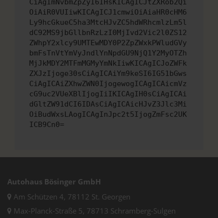
CiAgImNvbmZpZyI6IHsKICAgICJtZXRob2Qi
OiAiR0VUIiwKICAgICJ1cmwiOiAiaHR0cHM6
Ly9hcGkueC5ha3MtcHJvZC5hdWRhcmlzLm5l
dC92MS9jbGllbnRzLzI0MjIvd2Vic2l0ZS12
ZWhpY2xlcy9UMTEwMDY0P2ZpZWxkPWludGVy
bmFsTnVtYmVyJndlYnNpdGU9NjQ1Y2MyOTZh
MjJkMDY2MTFmMGMyYmNkIiwKICAgICJoZWFk
ZXJzIjoge30sCiAgICAiYm9keSI6IG51bGws
CiAgICAiZXhwZWN0IjogewogICAgICAicmVz
cG9uc2VUeXBlIjogIiIKICAgIH0sCiAgICAi
dGltZW91dCI6IDAsCiAgICAicHJvZ3Jlc3Mi
OiBudWxsLAogICAgInJpc2t5IjogZmFsc2UK
ICB9Cn0=
Autohaus Bösinger GmbH
Am Schützen 4, 78112 St. Georgen
Max-Planck-Straße 5, 78713 Schramberg-Sulgen