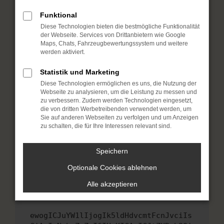
Fenster?
Funktional
Starte dein Gerät neu.
Diese Technologien bieten die bestmögliche Funktionalität
Das kann manchmal helfen, vorübergehende
der Webseite. Services von Drittanbietern wie Google
Probleme zu beheben.
Maps, Chats, Fahrzeugbewertungssystem und weitere
werden aktiviert.
Stelle sicher, dass dein Browser und dein
Betriebssystem auf dem neuesten Stand
Statistik und Marketing
sind.
Diese Technologien ermöglichen es uns, die Nutzung der
Veraltete Software birgt nicht nur ein
Webseite zu analysieren, um die Leistung zu messen und
Sicherheitsrisiko, sondern kann auch dazu
zu verbessern. Zudem werden Technologien eingesetzt,
die von dritten Werbetreibenden verwendet werden, um
führen, dass bestimmte Funktionen nicht mehr
Sie auf anderen Webseiten zu verfolgen und um Anzeigen
unterstützt werden.
zu schalten, die für Ihre Interessen relevant sind.
Wende dich an den Webseitenbetreiber.
Wenn du alle oben genannten Schritte versucht
Speichern
hast, kontaktiere uns bitte. Wir werden
Optionale Cookies ablehnen
versuchen, das Problem zu beheben. Du kannst
uns diesen Text schicken, um uns bei der
Alle akzeptieren
Fehlersuche zu unterstützen:
ewogICJuYW1lIjogIk5ldHdvcmtFcnJvciIs