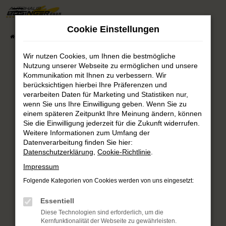
Zum
Hauptinhalt
Cookie Einstellungen
springen
Startseite
Fahrzeugsuche
Fahrzeug-Showroom
Wir nutzen Cookies, um Ihnen die bestmögliche
Nutzung unserer Webseite zu ermöglichen und unsere
Fehler: Network Error
Kommunikation mit Ihnen zu verbessern. Wir
berücksichtigen hierbei Ihre Präferenzen und
verarbeiten Daten für Marketing und Statistiken nur,
Beim Laden ist ein Fehler aufgetreten.
wenn Sie uns Ihre Einwilligung geben. Wenn Sie zu
Hier sind ein paar Tipps, die dir helfen können:
einem späteren Zeitpunkt Ihre Meinung ändern, können
Sie die Einwilligung jederzeit für die Zukunft widerrufen.
Überprüfe deine Firewall und deine
Weitere Informationen zum Umfang der
Internetverbindung.
Datenverarbeitung finden Sie hier:
Laden andere Webseiten, zum Beispiel deine
Datenschutzerklärung
,
Cookie-Richtlinie
.
Suchmaschine?
Impressum
Prüfe deine Browsererweiterungen.
Folgende Kategorien von Cookies werden von uns eingesetzt:
Manche Erweiterungen, wie Werbeblocker,
können das Laden bestimmter Seiten
Essentiell
verhindern. Funktioniert die Seite in einem
Diese Technologien sind erforderlich, um die
anderen Browser oder in einem privaten
Kernfunktionalität der Webseite zu gewährleisten.