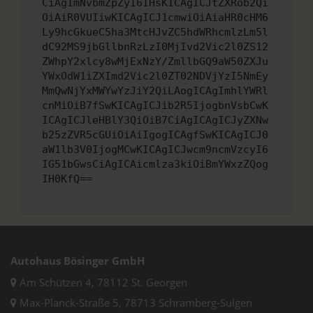
CiAgImNvbmZpZyI6IHsKICAgICJtZXRob2Qi
OiAiR0VUIiwKICAgICJ1cmwiOiAiaHR0cHM6
Ly9hcGkueC5ha3MtcHJvZC5hdWRhcmlzLm5l
dC92MS9jbGllbnRzLzI0MjIvd2Vic2l0ZS12
ZWhpY2xlcy8wMjExNzY/ZmllbGQ9aW50ZXJu
YWxOdW1iZXImd2Vic2l0ZT02NDVjYzI5NmEy
MmQwNjYxMWYwYzJiY2QiLAogICAgImhlYWRl
cnMiOiB7fSwKICAgICJib2R5IjogbnVsbCwK
ICAgICJleHBlY3QiOiB7CiAgICAgICJyZXNw
b25zZVR5cGUiOiAiIgogICAgfSwKICAgICJ0
aW1lb3V0IjogMCwKICAgICJwcm9ncmVzcyI6
IG51bGwsCiAgICAicmlza3kiOiBmYWxzZQog
IH0KfQ==
Autohaus Bösinger GmbH
Am Schützen 4, 78112 St. Georgen
Max-Planck-Straße 5, 78713 Schramberg-Sulgen