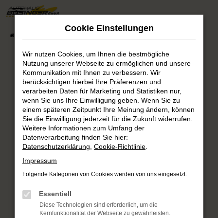
Zum
Hauptinhalt
Cookie Einstellungen
springen
Startseite
Fahrzeugsuche
Fahrzeug-Showroom
Wir nutzen Cookies, um Ihnen die bestmögliche
Nutzung unserer Webseite zu ermöglichen und unsere
Fehler: Network Error
Kommunikation mit Ihnen zu verbessern. Wir
berücksichtigen hierbei Ihre Präferenzen und
verarbeiten Daten für Marketing und Statistiken nur,
Beim Laden ist ein Fehler aufgetreten.
wenn Sie uns Ihre Einwilligung geben. Wenn Sie zu
Hier sind ein paar Tipps, die dir helfen können:
einem späteren Zeitpunkt Ihre Meinung ändern, können
Sie die Einwilligung jederzeit für die Zukunft widerrufen.
Überprüfe deine Firewall und deine
Weitere Informationen zum Umfang der
Internetverbindung.
Datenverarbeitung finden Sie hier:
Laden andere Webseiten, zum Beispiel deine
Datenschutzerklärung
,
Cookie-Richtlinie
.
Suchmaschine?
Impressum
Prüfe deine Browsererweiterungen.
Folgende Kategorien von Cookies werden von uns eingesetzt:
Manche Erweiterungen, wie Werbeblocker,
können das Laden bestimmter Seiten
Essentiell
verhindern. Funktioniert die Seite in einem
Diese Technologien sind erforderlich, um die
anderen Browser oder in einem privaten
Kernfunktionalität der Webseite zu gewährleisten.