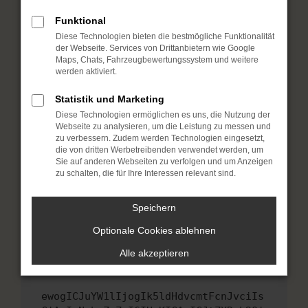
Fenster?
Funktional
Starte dein Gerät neu.
Diese Technologien bieten die bestmögliche Funktionalität
Das kann manchmal helfen, vorübergehende
der Webseite. Services von Drittanbietern wie Google
Probleme zu beheben.
Maps, Chats, Fahrzeugbewertungssystem und weitere
werden aktiviert.
Stelle sicher, dass dein Browser und dein
Betriebssystem auf dem neuesten Stand
Statistik und Marketing
sind.
Diese Technologien ermöglichen es uns, die Nutzung der
Veraltete Software birgt nicht nur ein
Webseite zu analysieren, um die Leistung zu messen und
Sicherheitsrisiko, sondern kann auch dazu
zu verbessern. Zudem werden Technologien eingesetzt,
die von dritten Werbetreibenden verwendet werden, um
führen, dass bestimmte Funktionen nicht mehr
Sie auf anderen Webseiten zu verfolgen und um Anzeigen
unterstützt werden.
zu schalten, die für Ihre Interessen relevant sind.
Wende dich an den Webseitenbetreiber.
Wenn du alle oben genannten Schritte versucht
Speichern
hast, kontaktiere uns bitte. Wir werden
Optionale Cookies ablehnen
versuchen, das Problem zu beheben. Du kannst
uns diesen Text schicken, um uns bei der
Alle akzeptieren
Fehlersuche zu unterstützen:
ewogICJuYW1lIjogIk5ldHdvcmtFcnJvciIs