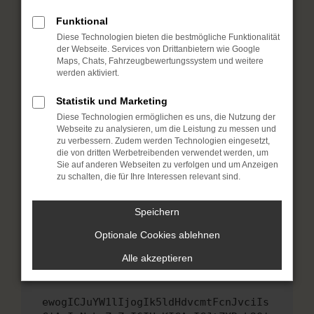
Fenster?
Funktional
Starte dein Gerät neu.
Diese Technologien bieten die bestmögliche Funktionalität
Das kann manchmal helfen, vorübergehende
der Webseite. Services von Drittanbietern wie Google
Probleme zu beheben.
Maps, Chats, Fahrzeugbewertungssystem und weitere
werden aktiviert.
Stelle sicher, dass dein Browser und dein
Betriebssystem auf dem neuesten Stand
Statistik und Marketing
sind.
Diese Technologien ermöglichen es uns, die Nutzung der
Veraltete Software birgt nicht nur ein
Webseite zu analysieren, um die Leistung zu messen und
Sicherheitsrisiko, sondern kann auch dazu
zu verbessern. Zudem werden Technologien eingesetzt,
die von dritten Werbetreibenden verwendet werden, um
führen, dass bestimmte Funktionen nicht mehr
Sie auf anderen Webseiten zu verfolgen und um Anzeigen
unterstützt werden.
zu schalten, die für Ihre Interessen relevant sind.
Wende dich an den Webseitenbetreiber.
Wenn du alle oben genannten Schritte versucht
Speichern
hast, kontaktiere uns bitte. Wir werden
Optionale Cookies ablehnen
versuchen, das Problem zu beheben. Du kannst
uns diesen Text schicken, um uns bei der
Alle akzeptieren
Fehlersuche zu unterstützen:
ewogICJuYW1lIjogIk5ldHdvcmtFcnJvciIs