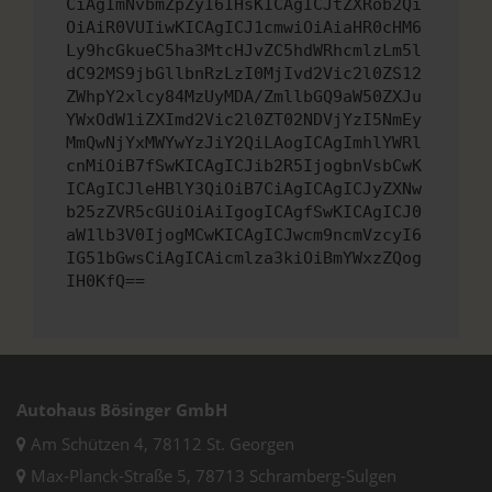
CiAgImNvbmZpZyI6IHsKICAgICJtZXRob2Qi
OiAiR0VUIiwKICAgICJ1cmwiOiAiaHR0cHM6
Ly9hcGkueC5ha3MtcHJvZC5hdWRhcmlzLm5l
dC92MS9jbGllbnRzLzI0MjIvd2Vic2l0ZS12
ZWhpY2xlcy84MzUyMDA/ZmllbGQ9aW50ZXJu
YWxOdW1iZXImd2Vic2l0ZT02NDVjYzI5NmEy
MmQwNjYxMWYwYzJiY2QiLAogICAgImhlYWRl
cnMiOiB7fSwKICAgICJib2R5IjogbnVsbCwK
ICAgICJleHBlY3QiOiB7CiAgICAgICJyZXNw
b25zZVR5cGUiOiAiIgogICAgfSwKICAgICJ0
aW1lb3V0IjogMCwKICAgICJwcm9ncmVzcyI6
IG51bGwsCiAgICAicmlza3kiOiBmYWxzZQog
IH0KfQ==
Autohaus Bösinger GmbH
Am Schützen 4, 78112 St. Georgen
Max-Planck-Straße 5, 78713 Schramberg-Sulgen