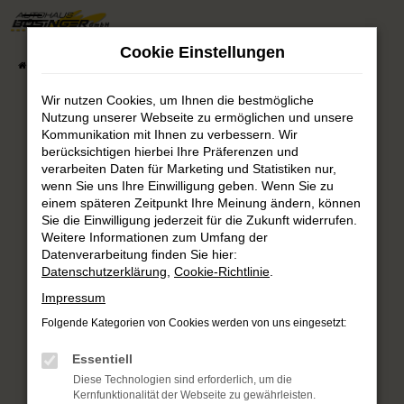
Zum
Hauptinhalt
Cookie Einstellungen
springen
Startseite
Fahrzeugsuche
Fahrzeug-Showroom
Wir nutzen Cookies, um Ihnen die bestmögliche
Nutzung unserer Webseite zu ermöglichen und unsere
Fehler: Network Error
Kommunikation mit Ihnen zu verbessern. Wir
berücksichtigen hierbei Ihre Präferenzen und
verarbeiten Daten für Marketing und Statistiken nur,
Beim Laden ist ein Fehler aufgetreten.
wenn Sie uns Ihre Einwilligung geben. Wenn Sie zu
Hier sind ein paar Tipps, die dir helfen können:
einem späteren Zeitpunkt Ihre Meinung ändern, können
Sie die Einwilligung jederzeit für die Zukunft widerrufen.
Überprüfe deine Firewall und deine
Weitere Informationen zum Umfang der
Internetverbindung.
Datenverarbeitung finden Sie hier:
Laden andere Webseiten, zum Beispiel deine
Datenschutzerklärung
,
Cookie-Richtlinie
.
Suchmaschine?
Impressum
Prüfe deine Browsererweiterungen.
Folgende Kategorien von Cookies werden von uns eingesetzt:
Manche Erweiterungen, wie Werbeblocker,
können das Laden bestimmter Seiten
Essentiell
verhindern. Funktioniert die Seite in einem
Diese Technologien sind erforderlich, um die
anderen Browser oder in einem privaten
Kernfunktionalität der Webseite zu gewährleisten.