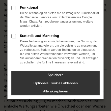
Bei uns in St. Georgen steht der Opel Service im Mittelpunkt
Funktional
unserer täglichen Arbeit und liegt uns besonders am Herzen.
Diese Technologien bieten die bestmögliche Funktionalität
Als langjähriger und erfahrener Servicepartner der Marke
der Webseite. Services von Drittanbietern wie Google
mit dem Blitz kennen wir die Fahrzeuge von Opel in- und
Maps, Chats, Fahrzeugbewertungssystem und weitere
auswendig. Ganz gleich, ob du ein modernes Modell fährst
werden aktiviert.
oder mit einem älteren Fahrzeug beziehungsweise einem
Youngtimer zu uns kommst – wir finden die passende
Statistik und Marketing
Lösung. Dank unserer Expertise und dem Einsatz von Opel
Diese Technologien ermöglichen es uns, die Nutzung der
Originalteilen sorgen wir dafür, dass dein Fahrzeug stets
Webseite zu analysieren, um die Leistung zu messen und
zu verbessern. Zudem werden Technologien eingesetzt,
bestens betreut wird und lange auf den Straßen bleibt.
die von dritten Werbetreibenden verwendet werden, um
Sie auf anderen Webseiten zu verfolgen und um Anzeigen
zu schalten, die für Ihre Interessen relevant sind.
Unser Leistungsspektrum deckt selbstverständlich alle
Routinearbeiten ab, die für den reibungslosen Betrieb deines
Fahrzeugs notwendig sind. Dazu zählen sämtliche
Speichern
Inspektionen und Checks, die bei uns in der Werkstatt von
Optionale Cookies ablehnen
qualifizierten Fachkräften durchgeführt werden.
Dein
Autohaus Bösinger
in St. Georgen ist die richtige Adresse,
Alle akzeptieren
wenn es darum geht, dein Fahrzeug fit für die nächste
Hauptuntersuchung (HU) zu machen. Auch wenn es um
einfache Wartungsarbeiten wie Ölwechsel oder den Wechsel