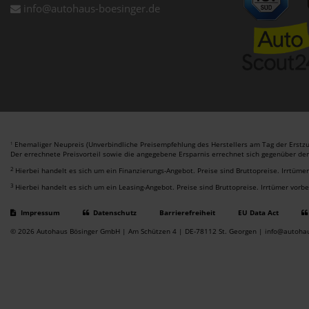
info@autohaus-boesinger.de
Ehemaliger Neupreis (Unverbindliche Preisempfehlung des Herstellers am Tag der Erstzu
1
Der errechnete Preisvorteil sowie die angegebene Ersparnis errechnet sich gegenüber de
2
Hierbei handelt es sich um ein Finanzierungs-Angebot. Preise sind Bruttopreise. Irrtüme
3
Hierbei handelt es sich um ein Leasing-Angebot. Preise sind Bruttopreise. Irrtümer vorb
Impressum
Datenschutz
Barrierefreiheit
EU Data Act
© 2026 Autohaus Bösinger GmbH | Am Schützen 4 | DE-78112 St. Georgen | info@autoha