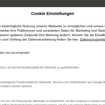
Cookie Einstellungen
ie bestmögliche Nutzung unserer Webseite zu ermöglichen und unsere
or
hierbei Ihre Präferenzen und verarbeiten Daten für Marketing und Stati
einem späteren Zeitpunkt Ihre Meinung ändern, können Sie die Einwillig
en zum Umfang der Datenverarbeitung finden Sie hier:
Datenschutzerkl
en von uns eingesetzt:
indung.
rlich, um die Kernfunktionalität der Webseite zu gewährleisten.
hine?
estmögliche Funktionalität der Webseite. Services von Drittanbietern wie Google 
aden bestimmter Seiten verhindern. Funktioniert die Seite in e
eitere werden aktiviert.
 zu beheben.
 es uns, die Nutzung der Webseite zu analysieren, um die Leistung zu messen u
bssystem auf dem neuesten Stand sind.