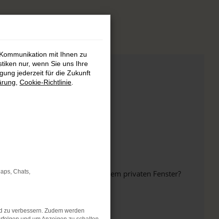
 Kommunikation mit Ihnen zu
stiken nur, wenn Sie uns Ihre
ung jederzeit für die Zukunft
ärung
,
Cookie-Richtlinie
.
Maps, Chats,
inem anderen Browser oder in einem privaten Fenster?
nd zu verbessern. Zudem werden