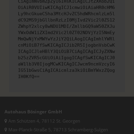
CiAgImNvbmZpZyI6IHsKICAgICJtZXRob2Qi
OiAiR0VUIiwKICAgICJ1cmwiOiAiaHR0cHM6
Ly9hcGkueC5ha3MtcHJvZC5hdWRhcmlzLm5l
dC92MS9jbGllbnRzLzI0MjIvd2Vic2l0ZS12
ZWhpY2xlcy8wNDU1MDI/ZmllbGQ9aW50ZXJu
YWxOdW1iZXImd2Vic2l0ZT02NDVjYzI5NmEy
MmQwNjYxMWYwYzJiY2QiLAogICAgImhlYWRl
cnMiOiB7fSwKICAgICJib2R5IjogbnVsbCwK
ICAgICJleHBlY3QiOiB7CiAgICAgICJyZXNw
b25zZVR5cGUiOiAiIgogICAgfSwKICAgICJ0
aW1lb3V0IjogMCwKICAgICJwcm9ncmVzcyI6
IG51bGwsCiAgICAicmlza3kiOiBmYWxzZQog
IH0KfQ==
Autohaus Bösinger GmbH
Am Schützen 4, 78112 St. Georgen
Max-Planck-Straße 5, 78713 Schramberg-Sulgen