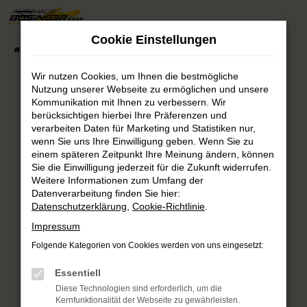
Zum
Hauptinhalt
Cookie Einstellungen
springen
Startseite
Fahrzeugsuche
Fahrzeug-Showroom
Wir nutzen Cookies, um Ihnen die bestmögliche
Nutzung unserer Webseite zu ermöglichen und unsere
Fehler: Network Error
Kommunikation mit Ihnen zu verbessern. Wir
berücksichtigen hierbei Ihre Präferenzen und
verarbeiten Daten für Marketing und Statistiken nur,
Beim Laden ist ein Fehler aufgetreten.
wenn Sie uns Ihre Einwilligung geben. Wenn Sie zu
Hier sind ein paar Tipps, die dir helfen können:
einem späteren Zeitpunkt Ihre Meinung ändern, können
Sie die Einwilligung jederzeit für die Zukunft widerrufen.
Überprüfe deine Firewall und deine
Weitere Informationen zum Umfang der
Internetverbindung.
Datenverarbeitung finden Sie hier:
Laden andere Webseiten, zum Beispiel deine
Datenschutzerklärung
,
Cookie-Richtlinie
.
Suchmaschine?
Impressum
Prüfe deine Browsererweiterungen.
Folgende Kategorien von Cookies werden von uns eingesetzt:
Manche Erweiterungen, wie Werbeblocker,
können das Laden bestimmter Seiten
Essentiell
verhindern. Funktioniert die Seite in einem
Diese Technologien sind erforderlich, um die
anderen Browser oder in einem privaten
Kernfunktionalität der Webseite zu gewährleisten.