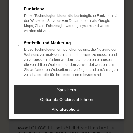
Fenster?
Funktional
Starte dein Gerät neu.
Diese Technologien bieten die bestmögliche Funktionalität
Das kann manchmal helfen, vorübergehende
der Webseite. Services von Drittanbietern wie Google
Probleme zu beheben.
Maps, Chats, Fahrzeugbewertungssystem und weitere
werden aktiviert.
Stelle sicher, dass dein Browser und dein
Betriebssystem auf dem neuesten Stand
Statistik und Marketing
sind.
Diese Technologien ermöglichen es uns, die Nutzung der
Veraltete Software birgt nicht nur ein
Webseite zu analysieren, um die Leistung zu messen und
Sicherheitsrisiko, sondern kann auch dazu
zu verbessern. Zudem werden Technologien eingesetzt,
die von dritten Werbetreibenden verwendet werden, um
führen, dass bestimmte Funktionen nicht mehr
Sie auf anderen Webseiten zu verfolgen und um Anzeigen
unterstützt werden.
zu schalten, die für Ihre Interessen relevant sind.
Wende dich an den Webseitenbetreiber.
Wenn du alle oben genannten Schritte versucht
Speichern
hast, kontaktiere uns bitte. Wir werden
Optionale Cookies ablehnen
versuchen, das Problem zu beheben. Du kannst
uns diesen Text schicken, um uns bei der
Alle akzeptieren
Fehlersuche zu unterstützen:
ewogICJuYW1lIjogIk5ldHdvcmtFcnJvciIs