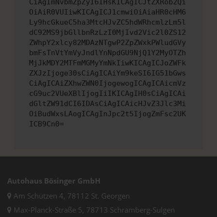
CiAgImNvbmZpZyI6IHsKICAgICJtZXRob2Qi
OiAiR0VUIiwKICAgICJ1cmwiOiAiaHR0cHM6
Ly9hcGkueC5ha3MtcHJvZC5hdWRhcmlzLm5l
dC92MS9jbGllbnRzLzI0MjIvd2Vic2l0ZS12
ZWhpY2xlcy82MDAzNTgwP2ZpZWxkPWludGVy
bmFsTnVtYmVyJndlYnNpdGU9NjQ1Y2MyOTZh
MjJkMDY2MTFmMGMyYmNkIiwKICAgICJoZWFk
ZXJzIjoge30sCiAgICAiYm9keSI6IG51bGws
CiAgICAiZXhwZWN0IjogewogICAgICAicmVz
cG9uc2VUeXBlIjogIiIKICAgIH0sCiAgICAi
dGltZW91dCI6IDAsCiAgICAicHJvZ3Jlc3Mi
OiBudWxsLAogICAgInJpc2t5IjogZmFsc2UK
ICB9Cn0=
Autohaus Bösinger GmbH
Am Schützen 4, 78112 St. Georgen
Max-Planck-Straße 5, 78713 Schramberg-Sulgen