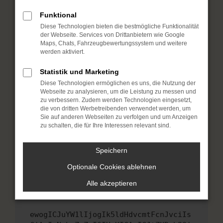
Fenster?
Funktional
Starte dein Gerät neu.
Diese Technologien bieten die bestmögliche Funktionalität
Das kann manchmal helfen, vorübergehende
der Webseite. Services von Drittanbietern wie Google
Probleme zu beheben.
Maps, Chats, Fahrzeugbewertungssystem und weitere
werden aktiviert.
Stelle sicher, dass dein Browser und dein
Betriebssystem auf dem neuesten Stand
Statistik und Marketing
sind.
Diese Technologien ermöglichen es uns, die Nutzung der
Veraltete Software birgt nicht nur ein
Webseite zu analysieren, um die Leistung zu messen und
Sicherheitsrisiko, sondern kann auch dazu
zu verbessern. Zudem werden Technologien eingesetzt,
die von dritten Werbetreibenden verwendet werden, um
führen, dass bestimmte Funktionen nicht mehr
Sie auf anderen Webseiten zu verfolgen und um Anzeigen
unterstützt werden.
zu schalten, die für Ihre Interessen relevant sind.
Wende dich an den Webseitenbetreiber.
Wenn du alle oben genannten Schritte versucht
Speichern
hast, kontaktiere uns bitte. Wir werden
Optionale Cookies ablehnen
versuchen, das Problem zu beheben. Du kannst
uns diesen Text schicken, um uns bei der
Alle akzeptieren
Fehlersuche zu unterstützen:
ewogICJuYW1lIjogIk5ldHdvcmtFcnJvciIs