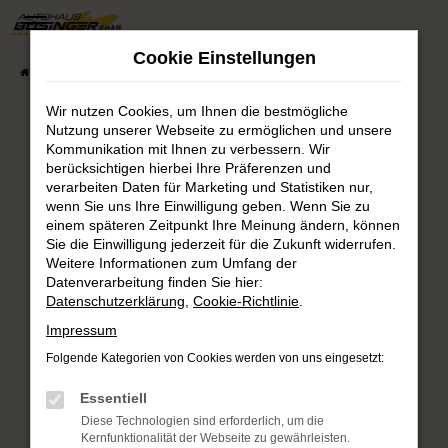
Zum
Hauptinhalt
Cookie Einstellungen
springen
Startseite
Fahrzeugsuche
Fahrzeug-Showroom
Wir nutzen Cookies, um Ihnen die bestmögliche
Nutzung unserer Webseite zu ermöglichen und unsere
Fehler: Network Error
Kommunikation mit Ihnen zu verbessern. Wir
berücksichtigen hierbei Ihre Präferenzen und
verarbeiten Daten für Marketing und Statistiken nur,
Beim Laden ist ein Fehler aufgetreten.
wenn Sie uns Ihre Einwilligung geben. Wenn Sie zu
Hier sind ein paar Tipps, die dir helfen können:
einem späteren Zeitpunkt Ihre Meinung ändern, können
Sie die Einwilligung jederzeit für die Zukunft widerrufen.
Überprüfe deine Firewall und deine
Weitere Informationen zum Umfang der
Internetverbindung.
Datenverarbeitung finden Sie hier:
Laden andere Webseiten, zum Beispiel deine
Datenschutzerklärung
,
Cookie-Richtlinie
.
Suchmaschine?
Impressum
Prüfe deine Browsererweiterungen.
Folgende Kategorien von Cookies werden von uns eingesetzt:
Manche Erweiterungen, wie Werbeblocker,
können das Laden bestimmter Seiten
Essentiell
verhindern. Funktioniert die Seite in einem
Diese Technologien sind erforderlich, um die
anderen Browser oder in einem privaten
Kernfunktionalität der Webseite zu gewährleisten.