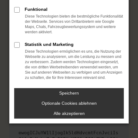
Fenster?
Funktional
Starte dein Gerät neu.
Diese Technologien bieten die bestmögliche Funktionalität
Das kann manchmal helfen, vorübergehende
der Webseite. Services von Drittanbietern wie Google
Probleme zu beheben.
Maps, Chats, Fahrzeugbewertungssystem und weitere
werden aktiviert.
Stelle sicher, dass dein Browser und dein
Betriebssystem auf dem neuesten Stand
Statistik und Marketing
sind.
Diese Technologien ermöglichen es uns, die Nutzung der
Veraltete Software birgt nicht nur ein
Webseite zu analysieren, um die Leistung zu messen und
Sicherheitsrisiko, sondern kann auch dazu
zu verbessern. Zudem werden Technologien eingesetzt,
die von dritten Werbetreibenden verwendet werden, um
führen, dass bestimmte Funktionen nicht mehr
Sie auf anderen Webseiten zu verfolgen und um Anzeigen
unterstützt werden.
zu schalten, die für Ihre Interessen relevant sind.
Wende dich an den Webseitenbetreiber.
Wenn du alle oben genannten Schritte versucht
Speichern
hast, kontaktiere uns bitte. Wir werden
Optionale Cookies ablehnen
versuchen, das Problem zu beheben. Du kannst
uns diesen Text schicken, um uns bei der
Alle akzeptieren
Fehlersuche zu unterstützen:
ewogICJuYW1lIjogIk5ldHdvcmtFcnJvciIs