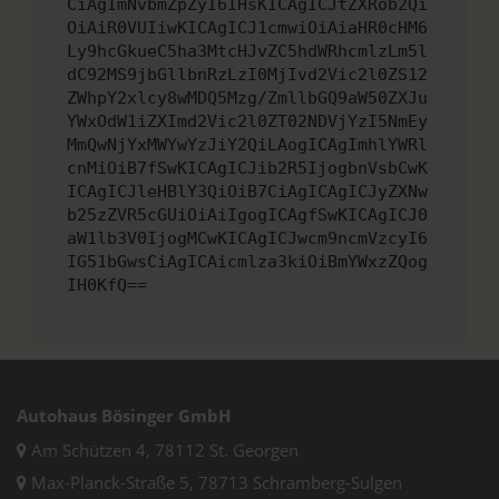
CiAgImNvbmZpZyI6IHsKICAgICJtZXRob2Qi
OiAiR0VUIiwKICAgICJ1cmwiOiAiaHR0cHM6
Ly9hcGkueC5ha3MtcHJvZC5hdWRhcmlzLm5l
dC92MS9jbGllbnRzLzI0MjIvd2Vic2l0ZS12
ZWhpY2xlcy8wMDQ5Mzg/ZmllbGQ9aW50ZXJu
YWxOdW1iZXImd2Vic2l0ZT02NDVjYzI5NmEy
MmQwNjYxMWYwYzJiY2QiLAogICAgImhlYWRl
cnMiOiB7fSwKICAgICJib2R5IjogbnVsbCwK
ICAgICJleHBlY3QiOiB7CiAgICAgICJyZXNw
b25zZVR5cGUiOiAiIgogICAgfSwKICAgICJ0
aW1lb3V0IjogMCwKICAgICJwcm9ncmVzcyI6
IG51bGwsCiAgICAicmlza3kiOiBmYWxzZQog
IH0KfQ==
Autohaus Bösinger GmbH
Am Schützen 4, 78112 St. Georgen
Max-Planck-Straße 5, 78713 Schramberg-Sulgen