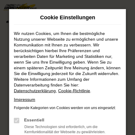
Zum
Hauptinhalt
Cookie Einstellungen
springen
Startseite
Fahrzeugsuche
Fahrzeug-Showroom
Wir nutzen Cookies, um Ihnen die bestmögliche
Nutzung unserer Webseite zu ermöglichen und unsere
Fehler: Network Error
Kommunikation mit Ihnen zu verbessern. Wir
berücksichtigen hierbei Ihre Präferenzen und
verarbeiten Daten für Marketing und Statistiken nur,
Beim Laden ist ein Fehler aufgetreten.
wenn Sie uns Ihre Einwilligung geben. Wenn Sie zu
Hier sind ein paar Tipps, die dir helfen können:
einem späteren Zeitpunkt Ihre Meinung ändern, können
Sie die Einwilligung jederzeit für die Zukunft widerrufen.
Überprüfe deine Firewall und deine
Weitere Informationen zum Umfang der
Internetverbindung.
Datenverarbeitung finden Sie hier:
Laden andere Webseiten, zum Beispiel deine
Datenschutzerklärung
,
Cookie-Richtlinie
.
Suchmaschine?
Impressum
Prüfe deine Browsererweiterungen.
Folgende Kategorien von Cookies werden von uns eingesetzt:
Manche Erweiterungen, wie Werbeblocker,
können das Laden bestimmter Seiten
Essentiell
verhindern. Funktioniert die Seite in einem
Diese Technologien sind erforderlich, um die
anderen Browser oder in einem privaten
Kernfunktionalität der Webseite zu gewährleisten.